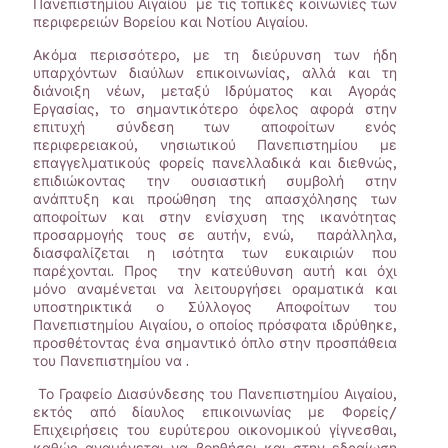
Πανεπιστημίου Αιγαίου με τις τοπικές κοινωνίες των
περιφερειών Βορείου και Νοτίου Αιγαίου.
Ακόμα περισσότερο, με τη διεύρυνση των ήδη
υπαρχόντων διαύλων επικοινωνίας, αλλά και τη
διάνοιξη νέων, μεταξύ Ιδρύματος και Αγοράς
Εργασίας, το σημαντικότερο όφελος αφορά στην
επιτυχή σύνδεση των αποφοίτων ενός
περιφερειακού, νησιωτικού Πανεπιστημίου με
επαγγελματικούς φορείς πανελλαδικά και διεθνώς,
επιδιώκοντας την ουσιαστική συμβολή στην
ανάπτυξη και προώθηση της απασχόλησης των
αποφοίτων και στην ενίσχυση της ικανότητας
προσαρμογής τους σε αυτήν, ενώ, παράλληλα,
διασφαλίζεται η ισότητα των ευκαιριών που
παρέχονται. Προς την κατεύθυνση αυτή και όχι
μόνο αναμένεται να λειτουργήσει οραματικά και
υποστηρικτικά ο Σύλλογος Αποφοίτων του
Πανεπιστημίου Αιγαίου, ο οποίος πρόσφατα ιδρύθηκε,
προσθέτοντας ένα σημαντικό όπλο στην προσπάθεια
του Πανεπιστημίου να .
Το Γραφείο Διασύνδεσης του Πανεπιστημίου Αιγαίου,
εκτός από δίαυλος επικοινωνίας με Φορείς/
Επιχειρήσεις του ευρύτερου οικονομικού γίγνεσθαι,