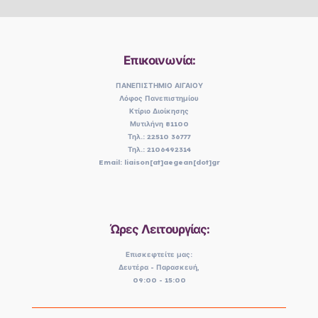
Επικοινωνία:
ΠΑΝΕΠΙΣΤΗΜΙΟ ΑΙΓΑΙΟΥ
Λόφος Πανεπιστημίου
Κτίριο Διοίκησης
Μυτιλήνη 81100
Τηλ.: 22510 36777
Τηλ.: 2106492314
Email: liaison[at]aegean[dot]gr
Ώρες Λειτουργίας:
Επισκεφτείτε μας:
Δευτέρα - Παρασκευή,
09:00 - 15:00